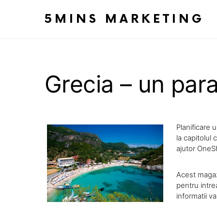
5MINS MARKETING
Grecia – un parad
Planificare 
la capitolul 
ajutor OneS
Acest magaz
pentru intre
informatii v