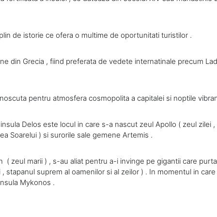
in de istorie ce ofera o multime de oportunitati turistilor .
din Grecia , fiind preferata de vedete internatinale precum Lady 
noscuta pentru atmosfera cosmopolita a capitalei si noptile vibran
insula Delos este locul in care s-a nascut zeul Apollo ( zeul zilei , al 
ea Soarelui ) si surorile sale gemene Artemis .
zeul marii ) , s-au aliat pentru a-i invinge pe gigantii care purta
 , stapanul suprem al oamenilor si al zeilor ) . In momentul in care
 insula Mykonos .