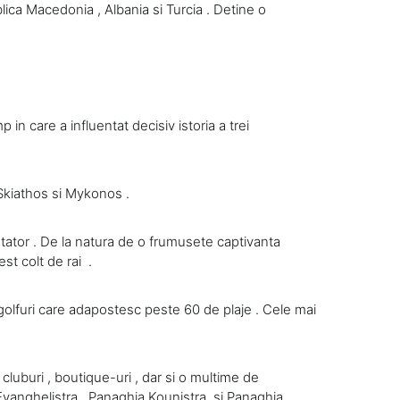
lica Macedonia , Albania si Turcia . Detine o
in care a influentat decisiv istoria a trei
 Skiathos si Mykonos .
ntator . De la natura de o frumusete captivanta
st colt de rai .
 golfuri care adapostesc peste 60 de plaje . Cele mai
, cluburi , boutique-uri , dar si o multime de
e Evanghelistra , Panaghia Kounistra si Panaghia