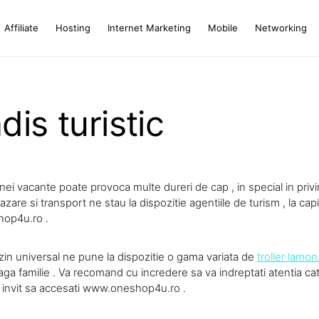
Affiliate
Hosting
Internet Marketing
Mobile
Networking
is turistic
unei vacante poate provoca multe dureri de cap , in special in privi
cazare si transport ne stau la dispozitie agentiile de turism , la capi
hop4u.ro .
in universal ne pune la dispozitie o gama variata de
troller lamon
aga familie . Va recomand cu incredere sa va indreptati atentia c
a invit sa accesati www.oneshop4u.ro .