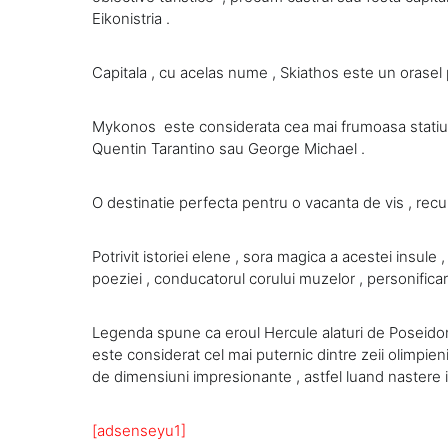
Eikonistria .
Capitala , cu acelas nume , Skiathos este un orasel pl
Mykonos este considerata cea mai frumoasa statiune 
Quentin Tarantino sau George Michael .
O destinatie perfecta pentru o vacanta de vis , recu
Potrivit istoriei elene , sora magica a acestei insule , 
poeziei , conducatorul corului muzelor , personificar
Legenda spune ca eroul Hercule alaturi de Poseidon ( 
este considerat cel mai puternic dintre zeii olimpieni
de dimensiuni impresionante , astfel luand nastere
[adsenseyu1]