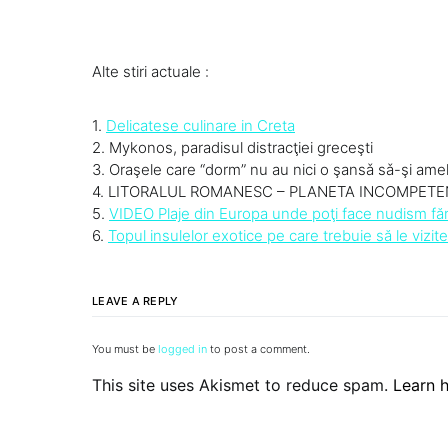
Alte stiri actuale :
1.
Delicatese culinare in Creta
2. Mykonos, paradisul distracţiei greceşti
3. Oraşele care “dorm” nu au nici o şansǎ sǎ-şi ame
4. LITORALUL ROMANESC – PLANETA INCOMPETENTI
5.
VIDEO Plaje din Europa unde poţi face nudism făr
6.
Topul insulelor exotice pe care trebuie să le vizite
LEAVE A REPLY
You must be
logged in
to post a comment.
This site uses Akismet to reduce spam.
Learn 