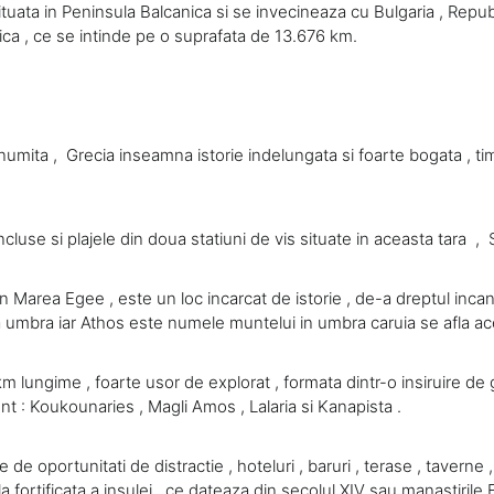
ituata in Peninsula Balcanica si se invecineaza cu Bulgaria , Repub
onica , ce se intinde pe o suprafata de 13.676 km.
umita , Grecia inseamna istorie indelungata si foarte bogata , timp 
ncluse si plajele din doua statiuni de vis situate in aceasta tara ,
in Marea Egee , este un loc incarcat de istorie , de-a dreptul inca
 umbra iar Athos este numele muntelui in umbra caruia se afla ace
km lungime , foarte usor de explorat , formata dintr-o insiruire de
nt : Koukounaries , Magli Amos , Lalaria si Kanapista .
e de oportunitati de distractie , hoteluri , baruri , terase , taverne 
la fortificata a insulei , ce dateaza din secolul XIV sau manastiril