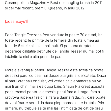
Cosmopolitan Magazine – Best de-tangling brush in 2011,
si cel mai recent, premiul Queens, in anul 2012.
[adsenseyu1]
Peria Tangle Teezer a fost vanduta in peste 70 de tari, iar
toate recenziile primite de la femeile din toata lumea au
fost de 5 stele si chiar mai mult. Si pe buna dreptate,
deoarece calitatile detinute de Tangle Teezer nu mai pot fi
intalnite la nici o alta perie de par.
Marele avantaj al periei Tangle Teezer este acela ca poate
descalci parul cu cea mai deosebita grija si delicatete. Daca
ai parul cret sau ondulat, vei vedea ca pieptanarea nu va
mai fi un chin, mai ales dupa baie. Shaun P a creat aceasta
perie tocmai pentru a descalci parul fara a-l trage, fara a
provova ruperea firelor, si fara a dauna radacinii, care poate
deveni foarte sensibila daca pieptanarea este brutala. Prin
urmare, nu trebuie sa te mai lasi intimidata de cat de greu