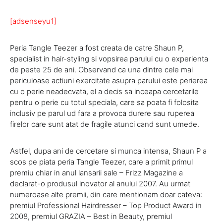
[adsenseyu1]
Peria Tangle Teezer a fost creata de catre Shaun P,
specialist in hair-styling si vopsirea parului cu o experienta
de peste 25 de ani. Observand ca una dintre cele mai
periculoase actiuni exercitate asupra parului este perierea
cu o perie neadecvata, el a decis sa inceapa cercetarile
pentru o perie cu totul speciala, care sa poata fi folosita
inclusiv pe parul ud fara a provoca durere sau ruperea
firelor care sunt atat de fragile atunci cand sunt umede.
Astfel, dupa ani de cercetare si munca intensa, Shaun P a
scos pe piata peria Tangle Teezer, care a primit primul
premiu chiar in anul lansarii sale – Frizz Magazine a
declarat-o produsul inovator al anului 2007. Au urmat
numeroase alte premii, din care mentionam doar cateva:
premiul Professional Hairdresser – Top Product Award in
2008, premiul GRAZIA – Best in Beauty, premiul